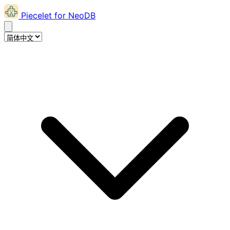
Piecelet for NeoDB